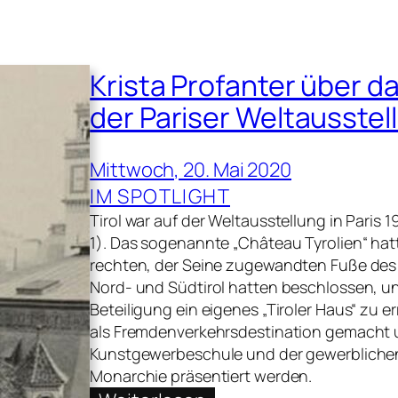
Krista Profanter über d
der Pariser Weltausstel
Mittwoch, 20. Mai 2020
IM SPOTLIGHT
Tirol war auf der Weltausstellung in Paris 
1). Das sogenannte „Château Tyrolien“ ha
rechten, der Seine zugewandten Fuße des E
Nord- und Südtirol hatten beschlossen, un
Beteiligung ein eigenes „Tiroler Haus“ zu er
als Fremdenverkehrsdestination gemacht u
Kunstgewerbeschule und der gewerblichen
Monarchie präsentiert werden.