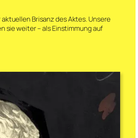
 aktuellen Brisanz des Aktes. Unsere
n sie weiter – als Einstimmung auf