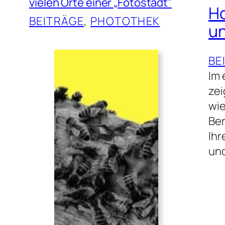
vielen Orte einer „Fotostadt”
Ho
BEITRÄGE
, 
PHOTOTHEK
un
BE
Im 
zei
wie
Ber
Ihr
und