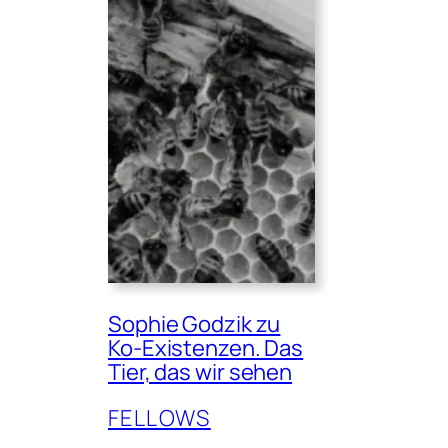
Sophie Godzik zu
Ko-Existenzen. Das
Tier, das wir sehen
FELLOWS