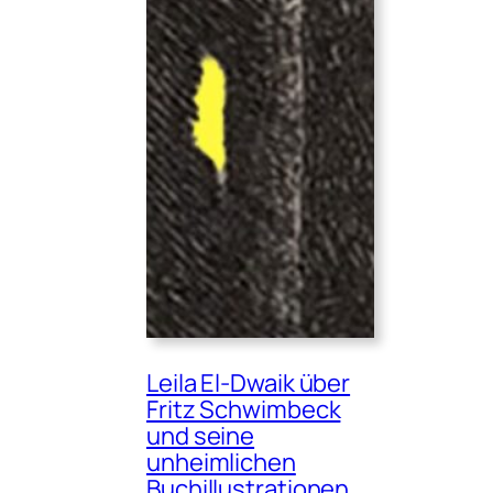
Leila El-Dwaik über
Fritz Schwimbeck
und seine
unheimlichen
Buchillustrationen