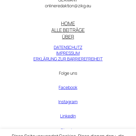
Michelangelo
onlineredaktion@zikg.eu
in
der
Druckgraphik
HOME
ALLE BEITRÄGE
der
ÜBER
Frühen
Neuzeit
DATENSCHUTZ
IMPRESSUM
ERKLÄRUNG ZUR BARRIEREFREIHEIT
Folge uns
Facebook
Instagram
LinkedIn
Bluesky