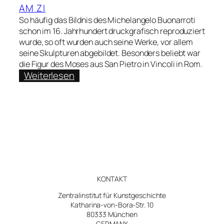
AM ZI
So häufig das Bildnis des Michelangelo Buonarroti
schon im 16. Jahrhundert druckgrafisch reproduziert
wurde, so oft wurden auch seine Werke, vor allem
seine Skulpturen abgebildet. Besonders beliebt war
die Figur des Moses aus San Pietro in Vincoli in Rom.
:
Weiterlesen
Ann-
Kathrin
Fischer
über
„Der
David
hat
Verspätung“
KONTAKT
–
Zentralinstitut für Kunstgeschichte
Statuen
Katharina-von-Bora-Str. 10
nach
80333 München
GERMANY