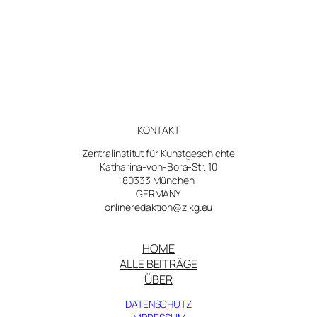
Wanderstraßen
der
Antike.
Ann-
Kathrin
Fischer
über
die
KONTAKT
(ikonographischen)
Zentralinstitut für Kunstgeschichte
Darstellungsspielräume
Katharina-von-Bora-Str. 10
der
80333 München
Figur
GERMANY
onlineredaktion@zikg.eu
des
Herkules
in
HOME
ALLE BEITRÄGE
der
ÜBER
Druckgraphik
DATENSCHUTZ