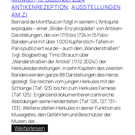
ANTIKENREZEPTION
, 
AUSSTELLUNGEN
AM ZI
Bernard de Montfaucon folgt in seinem L‘Antiquité
expliquée – einer „Bilder-Enzyklopädie“ von Antiken-
Darstellungen, die von 1719 bis 1724 in 15 Folio-
Bänden und mit über 1.000 Kupferstich-Tafeln in
Paris publiziert wurde – auch den „Wanderstraßen“
(vgl. Blogbeitrag: Timo Strauch über
„Wanderstraßen der Antike“ (11.12.2024)) der
Herkulesdarstellungen. In zehn Kapiteln des zweiten
Bandes werden ganze 88 Darstellungen des Heros
gezeigt. Sie reichen vom jungen Herkules mit der
Schlange (Taf. 123) bis hin zum Herkules Farnese
(Taf. 125). Ergänzend dokumentieren zahlreiche
Abbildungen seine Heldentaten (Taf. 126, 127, 131–
133). Weitere stellen Herkules in seiner Funktion als
Musagetes, den Gefährten und Beschützer der
Musen, dar…
:
Weiterlesen