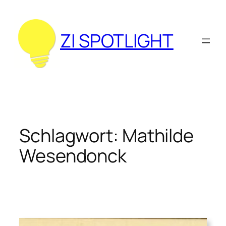
Zum
Inhalt
springen
ZI SPOTLIGHT
Schlagwort:
Mathilde
Wesendonck