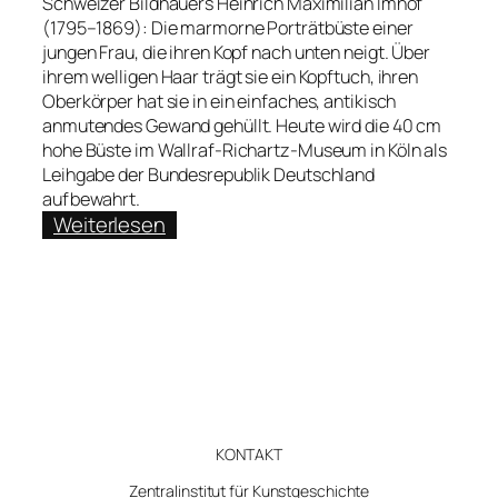
Schweizer Bildhauers Heinrich Maximilian Imhof
(1795–1869): Die marmorne Porträtbüste einer
jungen Frau, die ihren Kopf nach unten neigt. Über
ihrem welligen Haar trägt sie ein Kopftuch, ihren
Oberkörper hat sie in ein einfaches, antikisch
anmutendes Gewand gehüllt. Heute wird die 40 cm
hohe Büste im Wallraf-Richartz-Museum in Köln als
Leihgabe der Bundesrepublik Deutschland
aufbewahrt.
:
Weiterlesen
Birgit
Jooss
über
Hitler
als
Kunde
KONTAKT
Zentralinstitut für Kunstgeschichte