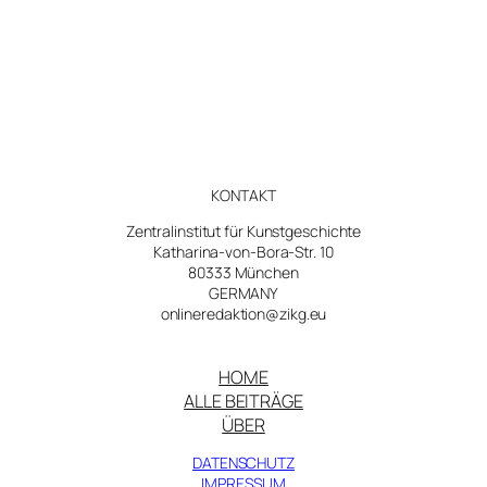
oder
doch
global?
KONTAKT
Zentralinstitut für Kunstgeschichte
Katharina-von-Bora-Str. 10
80333 München
GERMANY
onlineredaktion@zikg.eu
HOME
ALLE BEITRÄGE
ÜBER
DATENSCHUTZ
IMPRESSUM