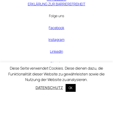
ERKLÄRUNG ZUR BARRIEREFREIHEIT
Folge uns
Facebook
Instagram
LinkedIn
Bluesky
Diese Seite verwendet Cookies. Diese dienen dazu, die
Funktionalität dieser Website zu gewährleisten sowie die
Nutzung der Website zu analysieren.
© Zentralinstitut für Kunstgeschichte 2025
DATENSCHUTZ
OK