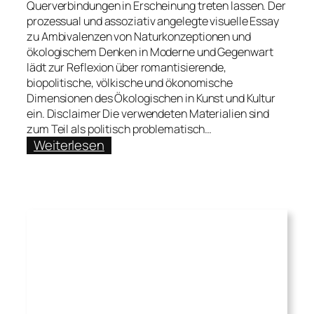
Querverbindungen in Erscheinung treten lassen. Der
prozessual und assoziativ angelegte visuelle Essay
zu Ambivalenzen von Naturkonzeptionen und
ökologischem Denken in Moderne und Gegenwart
lädt zur Reflexion über romantisierende,
biopolitische, völkische und ökonomische
Dimensionen des Ökologischen in Kunst und Kultur
ein. Disclaimer Die verwendeten Materialien sind
zum Teil als politisch problematisch…
:
Weiterlesen
Das
Bücherbeet.
Künstlerisch-
kuratorische
Essays
zu
Kunst
und
Ökologie