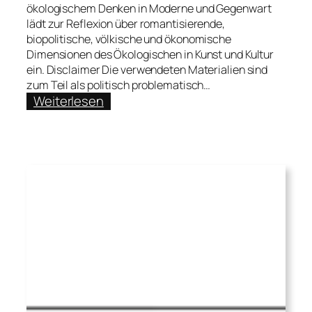
ökologischem Denken in Moderne und Gegenwart
lädt zur Reflexion über romantisierende,
biopolitische, völkische und ökonomische
Dimensionen des Ökologischen in Kunst und Kultur
ein. Disclaimer Die verwendeten Materialien sind
zum Teil als politisch problematisch…
:
Weiterlesen
Das
Bücherbeet.
Künstlerisch-
kuratorische
Essays
zu
Kunst
und
Ökologie