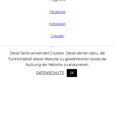
Facebook
Instagram
LinkedIn
Bluesky
Diese Seite verwendet Cookies. Diese dienen dazu, die
Funktionalität dieser Website zu gewährleisten sowie die
Nutzung der Website zu analysieren.
© Zentralinstitut für Kunstgeschichte 2025
DATENSCHUTZ
OK