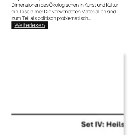
Dimensionen des Ökologischen in Kunst und Kultur
ein. Disclaimer Die verwendeten Materialien sind
zum Teil als politisch problematisch…
:
Weiterlesen
Das
Bücherbeet.
Künstlerisch-
kuratorische
Essays
zu
Kunst
und
Ökologie