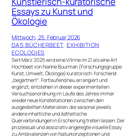
Künstlerisch-kuratorische
Essays zu Kunst und
Ökologie
Mittwoch, 25. Februar 2026
DAS BÜCHERBEET
, 
EXHIBITION
ECOLOGIES
Seit März 2025 wird eine Vitrine im ZI als eine Art
Hochbeet von Nanne Buurman (Forschungsgruppe
Kunst, Umwelt, Ökologie) kuratorisch-forschend
„begärtnert“. Fortlaufend neu arrangiert und
ergänzt, entstehen in dieser experimentellen
Versuchsanordnung im Laufe des Jahres immer
wieder neue Konstellationen zwischen den
ausgestellten Materialien, die saisonal jeweils
andere inhaltliche und ästhetische
Querverbindungen in Erscheinung treten lassen. Der
prozessual und assoziativ angelegte visuelle Essay
zu Ambivalenzen von Naturkonzeptionen und