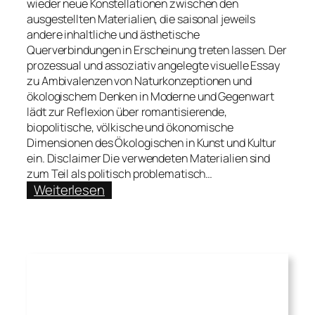
wieder neue Konstellationen zwischen den
ausgestellten Materialien, die saisonal jeweils
andere inhaltliche und ästhetische
Querverbindungen in Erscheinung treten lassen. Der
prozessual und assoziativ angelegte visuelle Essay
zu Ambivalenzen von Naturkonzeptionen und
ökologischem Denken in Moderne und Gegenwart
lädt zur Reflexion über romantisierende,
biopolitische, völkische und ökonomische
Dimensionen des Ökologischen in Kunst und Kultur
ein. Disclaimer Die verwendeten Materialien sind
zum Teil als politisch problematisch…
:
Weiterlesen
Das
Bücherbeet.
Künstlerisch-
kuratorische
Essays
zu
Kunst