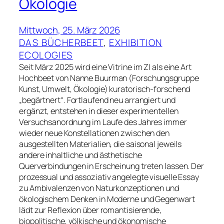
Ökologie
Mittwoch, 25. März 2026
DAS BÜCHERBEET
, 
EXHIBITION
ECOLOGIES
Seit März 2025 wird eine Vitrine im ZI als eine Art
Hochbeet von Nanne Buurman (Forschungsgruppe
Kunst, Umwelt, Ökologie) kuratorisch-forschend
„begärtnert“. Fortlaufend neu arrangiert und
ergänzt, entstehen in dieser experimentellen
Versuchsanordnung im Laufe des Jahres immer
wieder neue Konstellationen zwischen den
ausgestellten Materialien, die saisonal jeweils
andere inhaltliche und ästhetische
Querverbindungen in Erscheinung treten lassen. Der
prozessual und assoziativ angelegte visuelle Essay
zu Ambivalenzen von Naturkonzeptionen und
ökologischem Denken in Moderne und Gegenwart
lädt zur Reflexion über romantisierende,
biopolitische, völkische und ökonomische