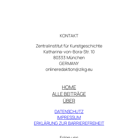
Essays
zu
Kunst
und
Ökologie
KONTAKT
Zentralinstitut für Kunstgeschichte
Katharina-von-Bora-Str. 10
80333 München
GERMANY
onlineredaktion@zikg.eu
HOME
ALLE BEITRÄGE
ÜBER
DATENSCHUTZ
IMPRESSUM
ERKLÄRUNG ZUR BARRIEREFREIHEIT
Folge uns