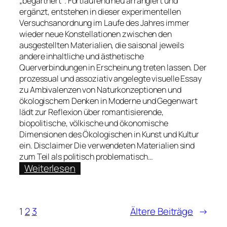
„begärtnert“. Fortlaufend neu arrangiert und
ergänzt, entstehen in dieser experimentellen
Versuchsanordnung im Laufe des Jahres immer
wieder neue Konstellationen zwischen den
ausgestellten Materialien, die saisonal jeweils
andere inhaltliche und ästhetische
Querverbindungen in Erscheinung treten lassen. Der
prozessual und assoziativ angelegte visuelle Essay
zu Ambivalenzen von Naturkonzeptionen und
ökologischem Denken in Moderne und Gegenwart
lädt zur Reflexion über romantisierende,
biopolitische, völkische und ökonomische
Dimensionen des Ökologischen in Kunst und Kultur
ein. Disclaimer Die verwendeten Materialien sind
zum Teil als politisch problematisch…
:
Weiterlesen
Das
Bücherbeet.
Künstlerisch-
1
2
3
Ältere Beiträge
→
kuratorische