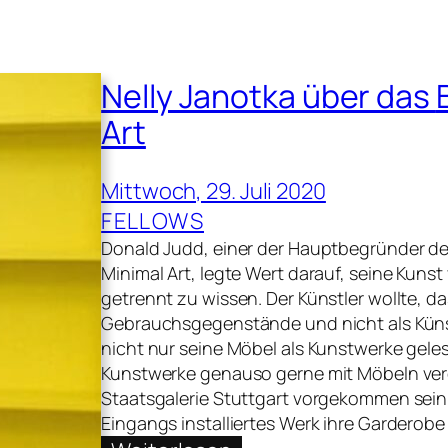
Nelly Janotka über das
B
Art
Mittwoch, 29. Juli 2020
FELLOWS
Donald Judd, einer der Hauptbegründer de
Minimal Art, legte Wert darauf, seine Kunst
getrennt zu wissen. Der Künstler wollte, da
Gebrauchsgegenstände und nicht als Kün
nicht nur seine Möbel als Kunstwerke gel
Kunstwerke genauso gerne mit Möbeln vergl
Staatsgalerie Stuttgart vorgekommen sein,
Eingangs installiertes Werk ihre Garderobe