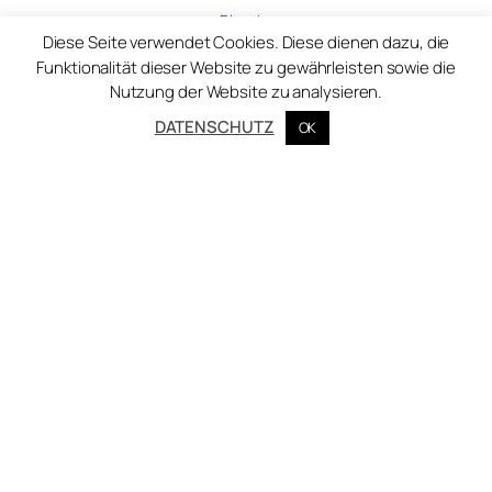
Bluesky
Diese Seite verwendet Cookies. Diese dienen dazu, die
Funktionalität dieser Website zu gewährleisten sowie die
Nutzung der Website zu analysieren.
© Zentralinstitut für Kunstgeschichte 2025
DATENSCHUTZ
OK