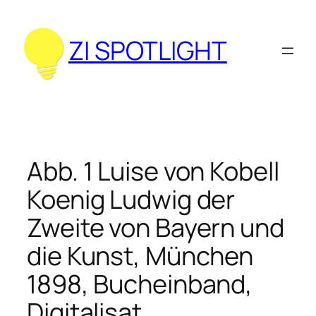
Zum
Inhalt
ZI SPOTLIGHT
springen
Abb. 1 Luise von Kobell
Koenig Ludwig der
Zweite von Bayern und
die Kunst, München
1898, Bucheinband,
Digitalisat