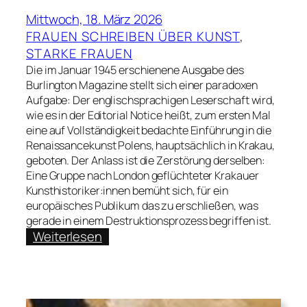
Mittwoch, 18. März 2026
FRAUEN SCHREIBEN ÜBER KUNST
, 
STARKE FRAUEN
Die im Januar 1945 erschienene Ausgabe des
Burlington Magazine stellt sich einer paradoxen
Aufgabe: Der englischsprachigen Leserschaft wird,
wie es in der Editorial Notice heißt, zum ersten Mal
eine auf Vollständigkeit bedachte Einführung in die
Renaissancekunst Polens, hauptsächlich in Krakau,
geboten. Der Anlass ist die Zerstörung derselben:
Eine Gruppe nach London geflüchteter Krakauer
Kunsthistoriker:innen bemüht sich, für ein
europäisches Publikum das zu erschließen, was
gerade in einem Destruktionsprozess begriffen ist.
:
Weiterlesen
Kacper
Stępień
zu:
Stefania