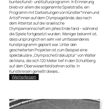
buntes Kunst- und Kulturprogramm. In Erinnerung
blieb vor allem die sogenannte Spielstraße, ein
Programm mit Darbietungen von Künstler*innen und
Artist*innen auf dem Olympiagelände, das nach
dem Attentat auf die israelische
Olympiamannschaft ein jähes Ende fand – während
die Spiele fortgesetzt wurden. Weniger bekannt ist,
dass ursprünglich ein sehr viel umfassenderes
Kunstprogramm geplant war. Unter den
gescheiterten Projekten ist zum Beispiel eine
spektakuläre „Olympische Erdskulptur“ von Walter
de Maria, die sich 120 Meter tief in den Schuttberg
auf dem Oberwiesenfeld bohren sollte. In
Kunstkreisen genießt dieses…
:
Weiterlesen
„Berg
des
visuellen
Vergnügens“
–