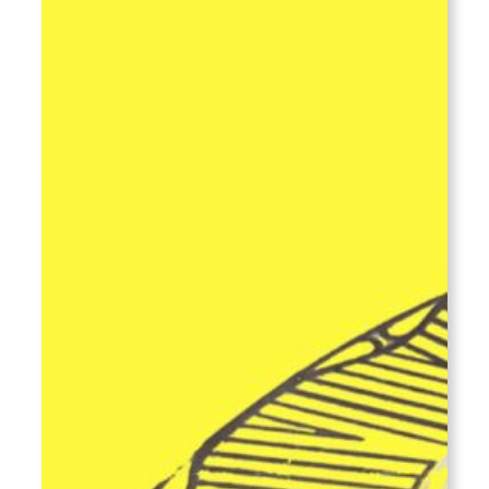
Eliza
Haweis
(1848–
1898)
und
(guten)
Kunstgeschmack
im
Viktorianischen
Zeitalter
in
England