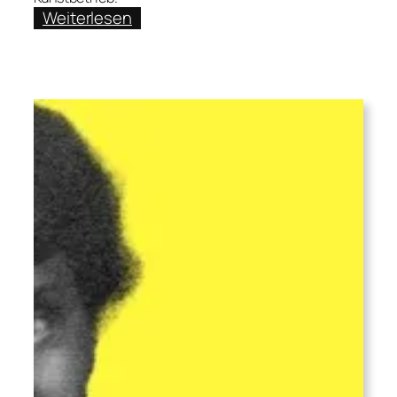
:
Weiterlesen
Im
Peniswald