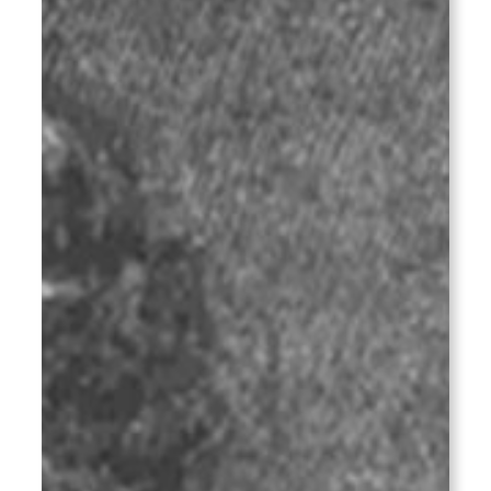
Escherich
(1877–
1956)
und
die
Mystik
Jawlenskys