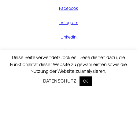
Facebook
Instagram
LinkedIn
Bluesky
Diese Seite verwendet Cookies. Diese dienen dazu, die
Funktionalität dieser Website zu gewährleisten sowie die
Nutzung der Website zu analysieren.
© Zentralinstitut für Kunstgeschichte 2025
DATENSCHUTZ
OK