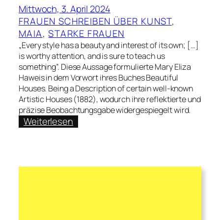
Mittwoch, 3. April 2024
FRAUEN SCHREIBEN ÜBER KUNST
, 
MAIA
, 
STARKE FRAUEN
„Every style has a beauty and interest of its own; […]
is worthy attention, and is sure to teach us
something”. Diese Aussage formulierte Mary Eliza
Haweis in dem Vorwort ihres Buches Beautiful
Houses. Being a Description of certain well-known
Artistic Houses (1882), wodurch ihre reflektierte und
präzise Beobachtungsgabe widergespiegelt wird.
:
Weiterlesen
Hannah
Rathschlag
über
die
Künstlerin
und
Literatin
Mary