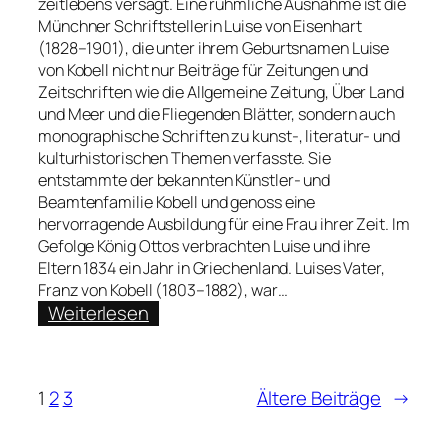
zeitlebens versagt. Eine rühmliche Ausnahme ist die
Münchner Schriftstellerin Luise von Eisenhart
(1828–1901), die unter ihrem Geburtsnamen Luise
von Kobell nicht nur Beiträge für Zeitungen und
Zeitschriften wie die Allgemeine Zeitung, Über Land
und Meer und die Fliegenden Blätter, sondern auch
monographische Schriften zu kunst-, literatur- und
kulturhistorischen Themen verfasste. Sie
entstammte der bekannten Künstler- und
Beamtenfamilie Kobell und genoss eine
hervorragende Ausbildung für eine Frau ihrer Zeit. Im
Gefolge König Ottos verbrachten Luise und ihre
Eltern 1834 ein Jahr in Griechenland. Luises Vater,
Franz von Kobell (1803–1882), war…
:
Weiterlesen
Sarah
Debatin
über
1
2
3
Ältere Beiträge
→
Luise
von