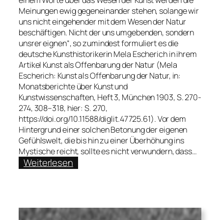
einem Worte über das Wesen der Kunst werden die
Meinungen ewig gegeneinander stehen, solange wir
uns nicht eingehender mit dem Wesen der Natur
beschäftigen. Nicht der uns umgebenden, sondern
unsrer eignen“, so zumindest formuliert es die
deutsche Kunsthistorikerin Mela Escherich in ihrem
Artikel Kunst als Offenbarung der Natur (Mela
Escherich: Kunst als Offenbarung der Natur, in:
Monatsberichte über Kunst und
Kunstwissenschaften, Heft 3, München 1903, S. 270-
274, 308–318, hier: S. 270,
https://doi.org/10.11588/diglit.47725.61). Vor dem
Hintergrund einer solchen Betonung der eigenen
Gefühlswelt, die bis hin zu einer Überhöhung ins
Mystische reicht, sollte es nicht verwundern, dass…
:
Weiterlesen
Leon
Krause
über
Mela