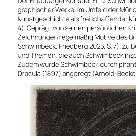
Der Friedberger Künstler Fritz Schwim
graphischer Werke. Im Umfeld der Münc
Kunstgeschichte als freischaffender Kün
4). Geprägt von seinen persönlichen Kr
Zeichnungen regelmäßig Motive des Un
Schwimbeck
, Friedberg 2023, S. 7). Z
und Themen, die auch Schwimbeck inspir
Zudem wurde Schwimbeck durch phanta
Dracula
(1897) angeregt (Arnold-Becker