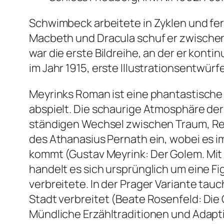
Schwimbeck arbeitete in Zyklen und fe
Macbeth
und
Dracula
schuf er zwische
war die erste Bildreihe, an der er kont
im Jahr 1915, erste Illustrationsentwürf
Meyrinks Roman ist eine phantastische 
abspielt. Die schaurige Atmosphäre de
ständigen Wechsel zwischen Traum, Real
des Athanasius Pernath ein, wobei es 
kommt (Gustav Meyrink:
Der Golem. Mit
handelt es sich ursprünglich um eine Fi
verbreitete. In der Prager Variante tau
Stadt verbreitet (Beate Rosenfeld:
Die 
Mündliche Erzähltraditionen und Adaptio