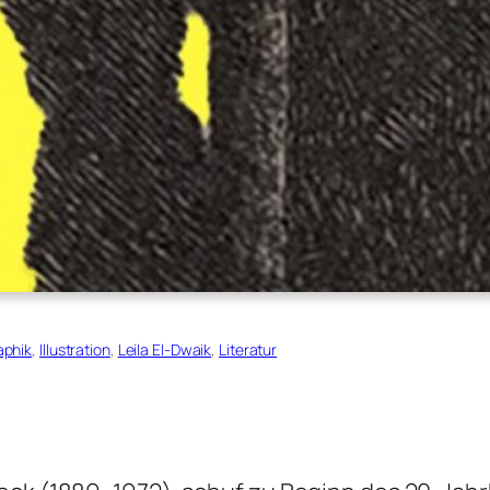
aphik
, 
Illustration
, 
Leila El-Dwaik
, 
Literatur