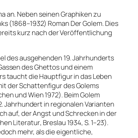
ma an. Neben seinen Graphiken zu
rinks (1868–1932) Roman
Der Golem
. Dies
bereits kurz nach der Veröffentlichung
rtel des ausgehenden 19. Jahrhunderts
n Gassen des Ghettos und einem
s taucht die Hauptfigur in das Leben
it der Schattenfigur des Golems
chen und Wien 1972). Beim Golem
2. Jahrhundert in regionalen Varianten
ch auf, der Angst und Schrecken in der
hen Literatur
, Breslau 1934, S. 1–23).
doch mehr, als die eigentliche,