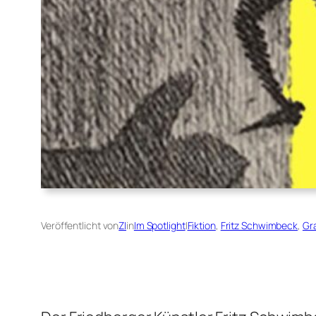
Veröffentlicht von
ZI
in
Im Spotlight
|
Fiktion
, 
Fritz Schwimbeck
, 
Gr