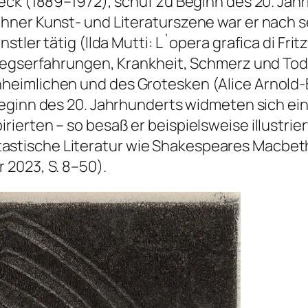
beck (1889–1972), schuf zu Beginn des 20. Ja
hner Kunst- und Literaturszene war er nach 
stler tätig (Ilda Mutti:
L`opera grafica di Fri
iegserfahrungen, Krankheit, Schmerz und Tod 
heimlichen und des Grotesken (Alice Arnold
u Beginn des 20. Jahrhunderts widmeten sich e
ierten – so besaß er beispielsweise illustrie
stische Literatur wie Shakespeares
Macbet
 2023, S. 8–50).