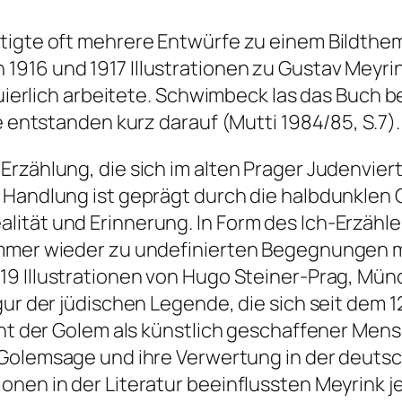
rtigte oft mehrere Entwürfe zu einem Bildthe
n 1916 und 1917 Illustrationen zu Gustav Mey
inuierlich arbeitete. Schwimbeck las das Buch 
e entstanden kurz darauf (Mutti 1984/85, S.7).
Erzählung, die sich im alten Prager Judenvie
r Handlung ist geprägt durch die halbdunkle
ität und Erinnerung. In Form des Ich-Erzähler
immer wieder zu undefinierten Begegnungen m
 19 Illustrationen von Hugo Steiner-Prag
, Mün
gur der jüdischen Legende, die sich seit dem 1
cht der Golem als künstlich geschaffener Mens
Golemsage und ihre Verwertung in der deutsc
nen in der Literatur beeinflussten Meyrink je