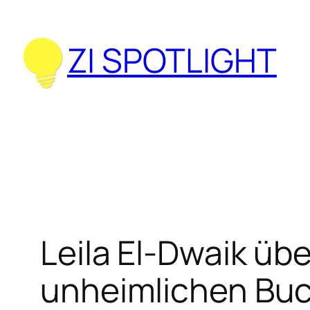
Zum
Inhalt
ZI SPOTLIGHT
springen
Leila El-Dwaik üb
unheimlichen Buc