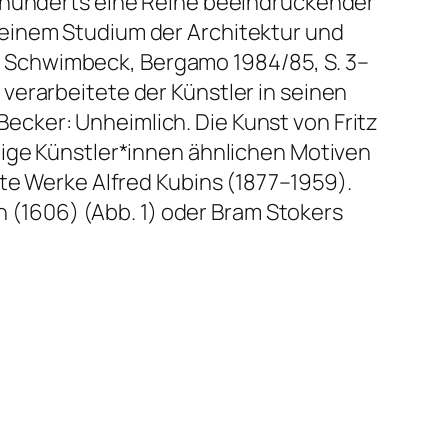
hrhunderts eine Reihe beeindruckender
seinem Studium der Architektur und
tz Schwimbeck
, Bergamo 1984/85, S. 3–
verarbeitete der Künstler in seinen
-Becker:
Unheimlich. Die Kunst von Fritz
inige Künstler*innen ähnlichen Motiven
rte Werke Alfred Kubins (1877–1959).
h
(1606) (Abb. 1) oder Bram Stokers