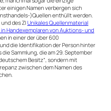
ge, manchmal sogar die einzige
nter einigen Namen verbergen sich
unsthandels-)Quellen enthüllt werden.
 und des ZI
Unikales Quellenmaterial
e in Handexemplaren von Auktions- und
en in einer der über 600
nd die Identifikation der Person hinter
ass die Sammlung, die am 29. September
ddeutschem Besitz“, sondern mit
skrepanz zwischen dem Namen des
rchen.