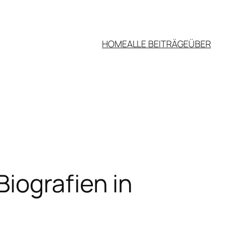
HOME
ALLE BEITRÄGE
ÜBER
iografien in