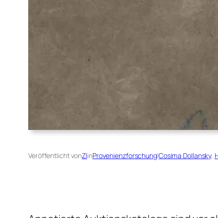
Veröffentlicht von
ZI
in
Provenienzforschung
|
Cosima Dollansky
, 
H