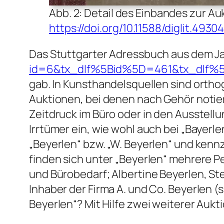
Abb. 2: Detail des Einbandes zur A
https://doi.org/10.11588/diglit.493
Das Stuttgarter Adressbuch aus dem Jah
id=6&tx_dlf%5Bid%5D=461&tx_dlf
gab. In Kunsthandelsquellen sind ortho
Auktionen, bei denen nach Gehör notier
Zeitdruck im Büro oder in den Ausstell
Irrtümer ein, wie wohl auch bei „Bayerl
„Beyerlen“ bzw. „W. Beyerlen“ und kenn
finden sich unter „Beyerlen“ mehrere P
und Bürobedarf; Albertine Beyerlen, Ste
Inhaber der Firma A. und Co. Beyerlen (s
Beyerlen“? Mit Hilfe zwei weiterer Auk