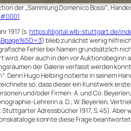
uktion der „Sammlung Domenico Bossi“, Handex
04#0001
r 1917 (s.
https://digital.wlb-stuttgart.de/in
%5Bpage%5D=3
) blieb zunächst wenig hilfreic
grafische Fehler bei Namen grundsätzlich nic
t wird. Aber auch in den vor Auktionsbeginn 
ungsräumen der Galerie verfasst werden konnt
en“. Denn Hugo Helbing notierte in seinem Ha
zeichnete so, dass dieser ein Kunstwerk erste
ersonen und/oder Firmen: A. und Co. Beyerle
nographie-Lehrerin a. D.; W. Beyerlen, Vertrie
. Stuttgarter Adressbücher 1917, S. 45). Aber w
tionskataloge konnte diese Frage beantworte