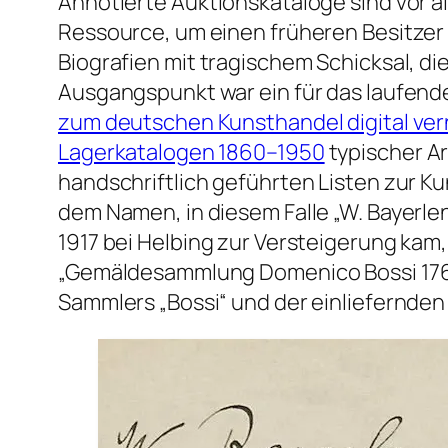
Annotierte Auktionskataloge sind vor a
Ressource, um einen früheren Besitzer 
Biografien mit tragischem Schicksal, d
Ausgangspunkt war ein für das laufend
zum deutschen Kunsthandel digital ver
Lagerkatalogen 1860–1950
typischer Ar
handschriftlich geführten Listen zur K
dem Namen, in diesem Falle „W. Bayerlen
1917 bei Helbing zur Versteigerung kam
„Gemäldesammlung Domenico Bossi 176
Sammlers „Bossi“ und der einliefernden