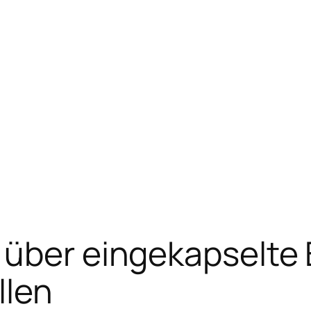
über eingekapselte B
llen