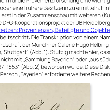
llem für die Provenienzforschung eine wichti
oder eine frühere Besitzerin zu ermitteln. Hi
ie erst in der Zusammenschau mit weiteren (K
e DFG-Kooperationsprojekt der UB Heidelberg
netzen: Provenienzen, Beteiligte und Objekt
beitsschritt: Die Transkription von einem Nam
undschaft der Münchner Galerie Hugo Helbing u
, Stuttgart“ (Abb. 1). Stutzig machte hier, d
, nicht mit „Sammlung Bayerlen“ oder „aus sü
7–1853“ (Abb. 2) beworben wurde. Diese Di
 Person „Bayerlen“ erforderte weitere Reche