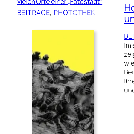
vielen Orte einer „Fotostadt”
Ho
BEITRÄGE
, 
PHOTOTHEK
un
BE
Im 
zei
wie
Ber
Ihr
und