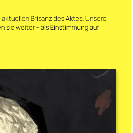
 aktuellen Brisanz des Aktes. Unsere
n sie weiter – als Einstimmung auf