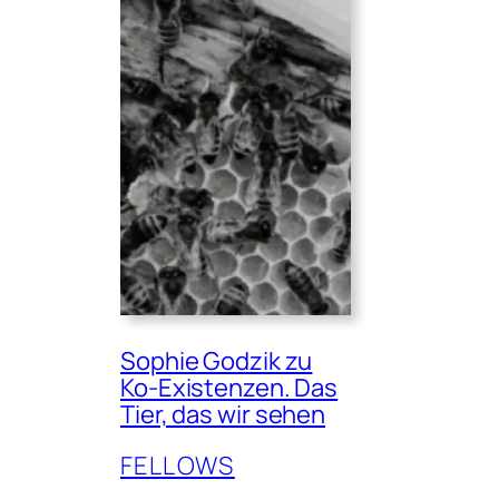
Sophie Godzik zu
Ko-Existenzen. Das
Tier, das wir sehen
FELLOWS