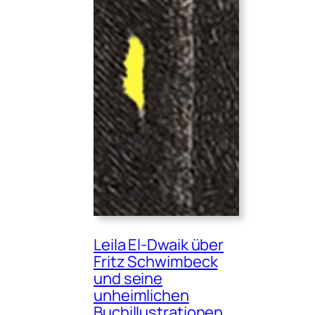
Leila El-Dwaik über
Fritz Schwimbeck
und seine
unheimlichen
Buchillustrationen