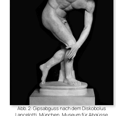
Abb. 2: Gipsabguss nach dem Diskobolus
Lancelotti, München, Museum für Abgüsse