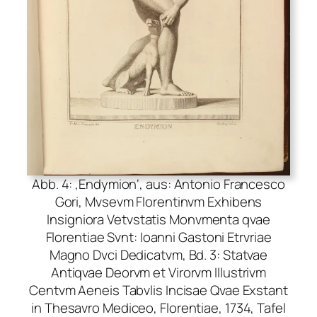
Abb. 4: ‚Endymion‘, aus: Antonio Francesco
Gori, Mvsevm Florentinvm Exhibens
Insigniora Vetvstatis Monvmenta qvae
Florentiae Svnt: Ioanni Gastoni Etrvriae
Magno Dvci Dedicatvm, Bd. 3: Statvae
Antiqvae Deorvm et Virorvm Illustrivm
Centvm Aeneis Tabvlis Incisae Qvae Exstant
in Thesavro Mediceo, Florentiae, 1734, Tafel