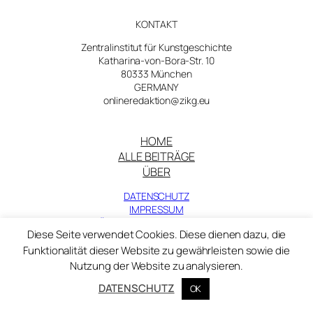
KONTAKT
Zentralinstitut für Kunstgeschichte
Katharina-von-Bora-Str. 10
80333 München
GERMANY
onlineredaktion@zikg.eu
HOME
ALLE BEITRÄGE
ÜBER
DATENSCHUTZ
IMPRESSUM
ERKLÄRUNG ZUR BARRIEREFREIHEIT
Diese Seite verwendet Cookies. Diese dienen dazu, die
Funktionalität dieser Website zu gewährleisten sowie die
Folge uns
Nutzung der Website zu analysieren.
DATENSCHUTZ
Facebook
OK