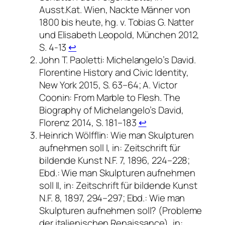
Ausst.Kat. Wien, Nackte Männer von
1800 bis heute, hg. v. Tobias G. Natter
und Elisabeth Leopold, München 2012,
S. 4-13
↩︎
John T. Paoletti: Michelangelo’s David.
Florentine History and Civic Identity,
New York 2015, S. 63–64; A. Victor
Coonin: From Marble to Flesh. The
Biography of Michelangelo’s David,
Florenz 2014, S. 181–183
↩︎
Heinrich Wölfflin: Wie man Skulpturen
aufnehmen soll I, in: Zeitschrift für
bildende Kunst N.F. 7, 1896, 224–228;
Ebd.: Wie man Skulpturen aufnehmen
soll II, in: Zeitschrift für bildende Kunst
N.F. 8, 1897, 294–297; Ebd.: Wie man
Skulpturen aufnehmen soll? (Probleme
der italienischen Renaissance), in: