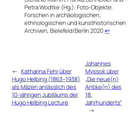
Petra Wodtke (Hg.): Foto-Objekte.
Forschen in archäologischen,
ethnologischen und kunsthistorischen
Archiven, Bielefeld/Berlin 2020
↩︎
Johannes
←
Katharina Fehr über
Myssok über
Hugo Helbing (1863–1938)
„Die neue(n)
als Mäzen anlässlich des
Antike(n) des
10-jährigen Jubiläums der
18.
Hugo Helbing Lecture
Jahrhunderts“
→