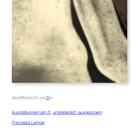
Veröffentlicht von
ZI
in
Ausstellungen am ZI
, 
unbekleidet I ausgezogen
|
Franziska Lampe