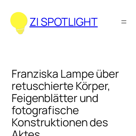
Zum
Inhalt
ZI SPOTLIGHT
springen
Franziska Lampe über
retuschierte Körper,
Feigenblätter und
fotografische
Konstruktionen des
Aktes