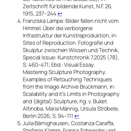
Zeitschrift für bildende Kunst, N.F. 26,
1915, 237
–
244
↩︎
Franziska Lampe: Bilder fallen nicht vom
Himmel. Über die verborgene
Infrastruktur der Kunstreproduktion, in:
Sites of Reproduction. Fotografie und
Skulptur zwischen Wissen und Technik,
Special Issue: Kunstchronik 7.2025 (78),
S. 460–471; Ebd.: Visual Essay.
Mastering Sculpture Photography.
Examples of Retouching Techniques
from the Image Archive Bruckmann, in:
Scalability and it’s Limits in Photography
and (digital) Sculpture, hg. v. Buket
Altinoba, Maria Männig, Ursula Ströbele,
Berlin 2026, S. 94–111
↩︎
Julia Bärnighausen, Costanza Caraffa,
Stefanie Klamm, Franka Schneider und