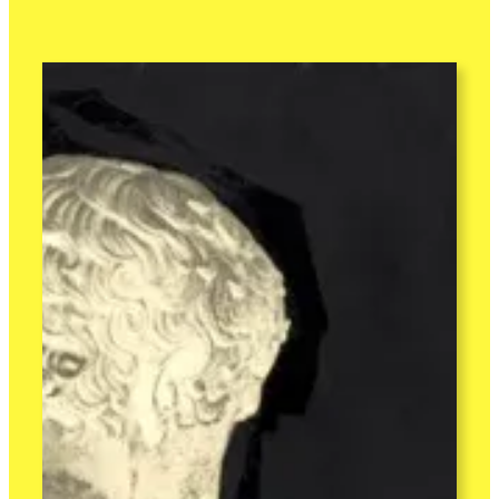
über:
Körperlichkeit,
Rassismus
und
Kunstgeschichte.
Eine
Kontroverse
in
Tübingen
1932