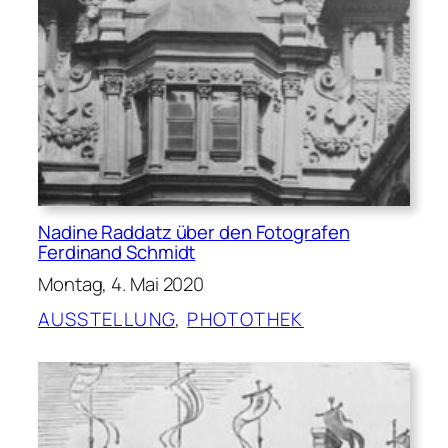
Nadine Raddatz über den Fotografen
Ferdinand Schmidt
Montag, 4. Mai 2020
AUSSTELLUNG
, 
PHOTOTHEK