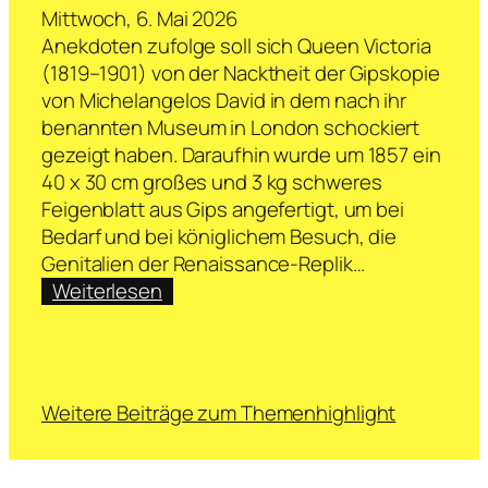
Mittwoch, 6. Mai 2026
Anekdoten zufolge soll sich Queen Victoria
(1819–1901) von der Nacktheit der Gipskopie
von Michelangelos David in dem nach ihr
benannten Museum in London schockiert
gezeigt haben. Daraufhin wurde um 1857 ein
40 x 30 cm großes und 3 kg schweres
Feigenblatt aus Gips angefertigt, um bei
Bedarf und bei königlichem Besuch, die
Genitalien der Renaissance-Replik…
:
Weiterlesen
Franziska
Lampe
über
retuschierte
Weitere Beiträge zum Themenhighlight
Körper,
Feigenblätter
und