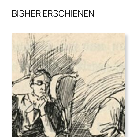
fotografische
BISHER ERSCHIENEN
Konstruktionen
des
Aktes