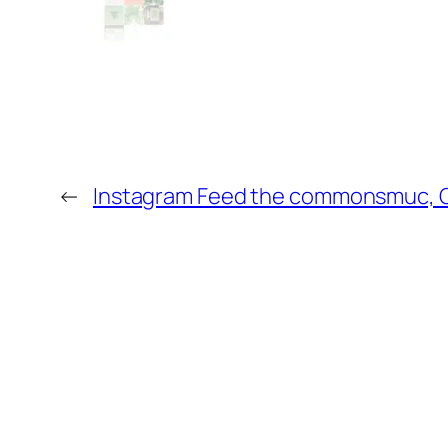
←
Instagram Feed the commonsmuc, Gr