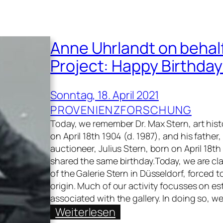
Anne Uhrlandt on behalf
Project: Happy Birthda
Sonntag, 18. April 2021
PROVENIENZFORSCHUNG
Today, we remember Dr. Max Stern, art his
on April 18th 1904 (d. 1987), and his father,
auctioneer, Julius Stern, born on April 18t
shared the same birthday.Today, we are cla
of the Galerie Stern in Düsseldorf, forced 
origin. Much of our activity focusses on es
associated with the gallery. In doing so, 
:
Weiterlesen