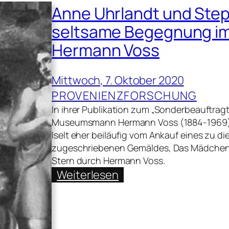
news
Anne Uhrlandt und Step
seltsame Begegnung im
Hermann Voss
Mittwoch, 7. Oktober 2020
PROVENIENZFORSCHUNG
In ihrer Publikation zum „Sonderbeauftragt
Museumsmann Hermann Voss (1884-1969) [K
Iselt eher beiläufig vom Ankauf eines zu 
zugeschriebenen Gemäldes, Das Mädchen au
Stern durch Hermann Voss.
:
Weiterlesen
Anne
Uhrlandt
und