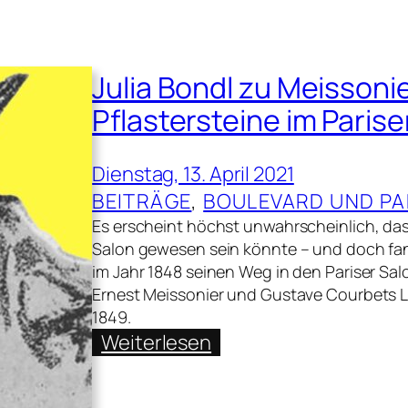
Julia Bondl zu Meissoni
Pflastersteine im Parise
Dienstag, 13. April 2021
BEITRÄGE
, 
BOULEVARD UND P
Es erscheint höchst unwahrscheinlich, das
Salon gewesen sein könnte – und doch fan
im Jahr 1848 seinen Weg in den Pariser Sal
Ernest Meissonier und Gustave Courbets Le
1849.
:
Weiterlesen
Julia
Bondl