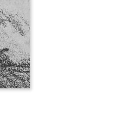
zu
Meissonier
und
Courbet:
Pflastersteine
im
Pariser
Salon
1850/51