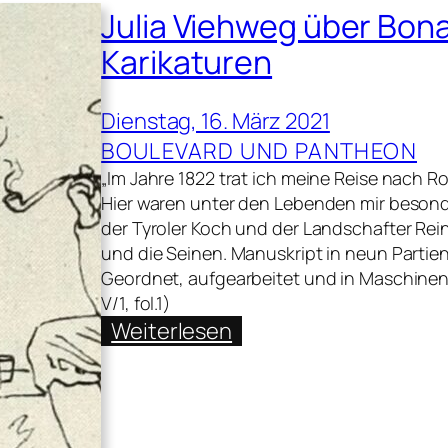
Julia Viehweg über Bona
Karikaturen
Dienstag, 16. März 2021
BOULEVARD UND PANTHEON
„Im Jahre 1822 trat ich meine Reise nach Ro
Hier waren unter den Lebenden mir besonde
der Tyroler Koch und der Landschafter Rei
und die Seinen. Manuskript in neun Parti
Geordnet, aufgearbeitet und in Maschinensc
V/1, fol.1)
:
Weiterlesen
Julia
Viehweg
über