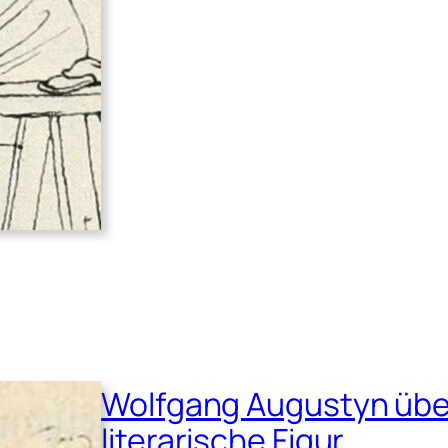
Bonaventura
Genellis
Karikaturen
Wolfgang Augustyn über
literarische Figur