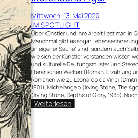
Mittwoch, 13. Mai 2020
IM SPOTLIGHT
Über Künstler und ihre Arbeit liest man in 
Manchmal gibt es sogar Lebenserinnerungen
„in eigener Sache“ sind, sondern auch Sel
wie sich der Künstler verstanden wissen wol
und kulturelle Deutungsmuster und Stereot
literarischen Werken (Roman, Erzählung un
Romanen wie zu Leonardo da Vinci (Dmitri
1901), Michelangelo (Irving Stone, The Ago
(Irving Stone, Depths of Glory, 1985). Noc
:
Weiterlesen
Wolfgang
Augustyn
über