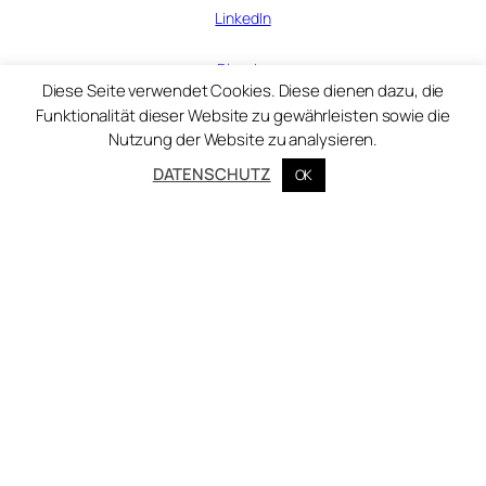
LinkedIn
Bluesky
Diese Seite verwendet Cookies. Diese dienen dazu, die
Funktionalität dieser Website zu gewährleisten sowie die
Nutzung der Website zu analysieren.
© Zentralinstitut für Kunstgeschichte 2025
DATENSCHUTZ
OK