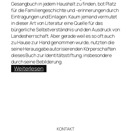
Gesangbuch in jedem Haushalt zu finden, bot Platz
für die Familiengeschichte und -erinnerungen durch
Eintragungen und Einlagen. Kaum jemand vermutet
in dieser Art von Literatur eine Quelle für das
bürgerliche Selbstverständnis und den Ausdruck von
Landesherrschaft. Aber gerade weil es so oft auch
zu Hause zur Hand genommen wurde, nutzten die
seine Herausgabe autorisierenden Körperschaften
dieses Buch zur Identitätsstiftung, insbesondere
durch seine Bebilderung.
:
Weiterlesen
Esther
Wipfler
über
ein
verkanntes
Bild-
Medium:
Das
KONTAKT