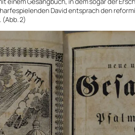
 mit einem Gesangbuch, in dem sogar der Ersc
 harfespielenden David entsprach den reform
 (Abb. 2)