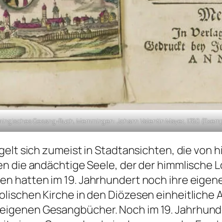
mingisches Gesang-Buch, Memmingen: Johann Valentin Mayer, 1760 (Exemp
gelt sich zumeist in Stadtansichten, die vo
 die andächtige Seele, der der himmlische Lo
 hatten im 19. Jahrhundert noch ihre eigenen
lischen Kirche in den Diözesen einheitlich
igenen Gesangbücher. Noch im 19. Jahrhunde