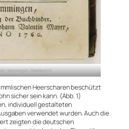
lar: Memmingen, Stadtarchiv)
n himmlischen Heerscharen beschützt
hn sicher sein kann. (Abb. 1)
, individuell gestalteten
e Ausgaben verwendet wurden. Auch die
rt zeigten die deutschen