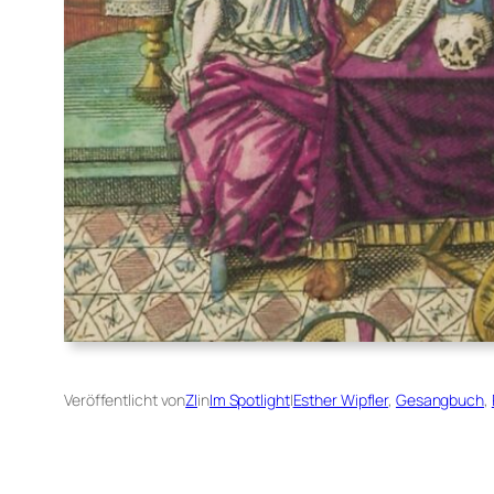
Veröffentlicht von
ZI
in
Im Spotlight
|
Esther Wipfler
, 
Gesangbuch
, 