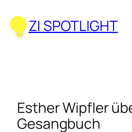
Zum
Inhalt
ZI SPOTLIGHT
springen
Esther Wipfler üb
Gesangbuch