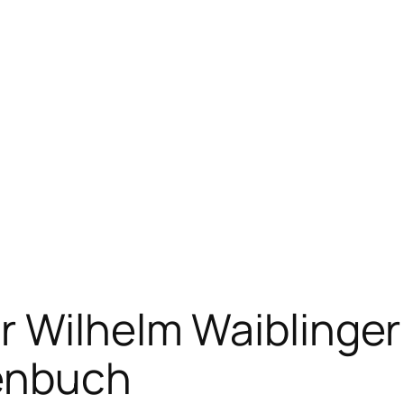
r Wilhelm Waiblinge
henbuch