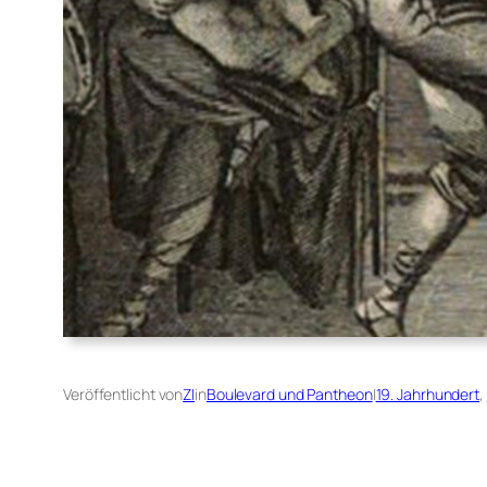
Veröffentlicht von
ZI
in
Boulevard und Pantheon
|
19. Jahrhundert
, 