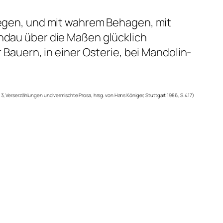
 legen, und mit wahrem Behagen, mit
indau über die Maßen glücklich
 Bauern, in einer Osterie, bei Mandolin-
d. 3, Verserzählungen und vermischte Prosa, hrsg. von Hans Königer, Stuttgart 1986, S. 417)