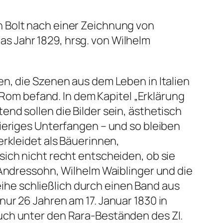
ch Bolt nach einer Zeichnung von
as Jahr 1829, hrsg. von Wilhelm
n, die Szenen aus dem Leben in Italien
n Rom befand. In dem Kapitel „Erklärung
nd sollen die Bilder sein, ästhetisch
ieriges Unterfangen – und so bleiben
erkleidet als Bäuerinnen,
ich nicht recht entscheiden, ob sie
n Andressohn,
Wilhelm Waiblinger und die
Reihe schließlich durch einen Band aus
ur 26 Jahren am 17. Januar 1830 in
uch unter den Rara-Beständen des ZI.