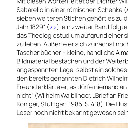
Mit diesen Worten leitet der Dichter Wi
Saltarello in einer römischen Schenke
(
sieben weiteren Stichen gehört es zu 
Jahr 1829“ (
>>
); ein zweiter Band folgte
das Theologiestudium aufgrund einer sk
zu leben. Äußerte er sich zunächst noc
Taschenbücher – kleine, handliche Alm
Bildmaterial bestachen und der Weiterbi
angespannten Lage, selbst ein solches h
den bereits genannten Dietrich Wilhel
Freund erklärte er, es dürfe niemand an 
nicht“ (Wilhelm Waiblinger, „Brief an Frie
Königer, Stuttgart 1985, S. 418). Die 
Leser noch nicht bekannt gewesen sein