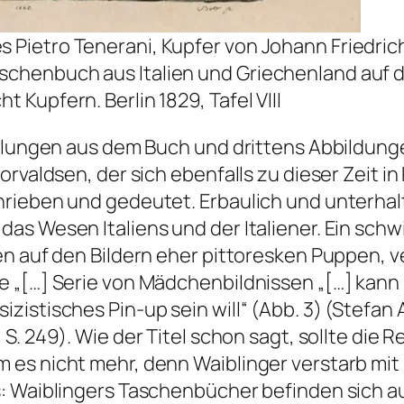
s Pietro Tenerani, Kupfer von Johann Friedri
aschenbuch aus Italien und Griechenland auf d
t Kupfern. Berlin 1829, Tafel VIII
ählungen aus dem Buch und drittens Abbildunge
rvaldsen, der sich ebenfalls zu dieser Zeit i
rieben und gedeutet. Erbaulich und unterhalte
as Wesen Italiens und der Italiener. Ein schw
n auf den Bildern eher pittoresken Puppen, v
 „[…] Serie von Mädchenbildnissen „[…] kann s
zistisches Pin-up sein will“ (Abb. 3) (Stefa
 S. 249). Wie der Titel schon sagt, sollte die 
es nicht mehr, denn Waiblinger verstarb mit n
s: Waiblingers Taschenbücher befinden sich a