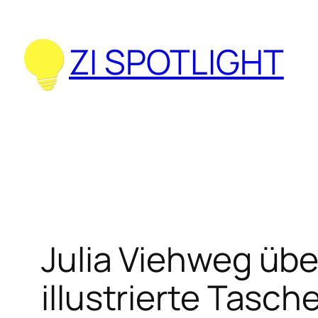
Zum
Inhalt
ZI SPOTLIGHT
springen
Julia Viehweg übe
illustrierte Tasc