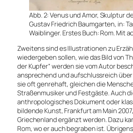
Abb. 2: Venus und Amor, Skulptur de
Gustav Friedrich Baumgarten, in: T
Waiblinger. Erstes Buch: Rom. Mit ach
Zweitens sind es Illustrationen zu Erz
wiedergeben sollen, wie das Bild von Tho
der Kupfer“ werden sie vom Autor besch
ansprechend und aufschlussreich über d
sie oft genrehaft, gleichen die Mensche
Straßenmusiker und Festgäste. Auch die
anthropologisches Dokument oder klassi
bildende Kunst
, Frankfurt am Main 2007,
Griechenland ergänzt werden. Dazu kam 
Rom, wo er auch begraben ist. Übrigen