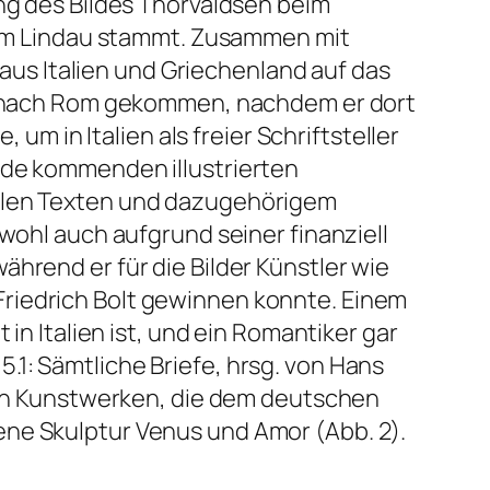
ng des Bildes
Thorvaldsen beim
helm Lindau stammt. Zusammen mit
us Italien und Griechenland auf das
n nach Rom gekommen, nachdem er dort
 in Italien als freier Schriftsteller
ode kommenden illustrierten
ellen Texten und dazugehörigem
wohl auch aufgrund seiner finanziell
hrend er für die Bilder Künstler wie
riedrich Bolt gewinnen konnte. Einem
in Italien ist, und ein Romantiker gar
 5.1:
Sämtliche Briefe
, hrsg. von Hans
eren Kunstwerken, die dem deutschen
ene Skulptur
Venus und Amor
(Abb. 2).