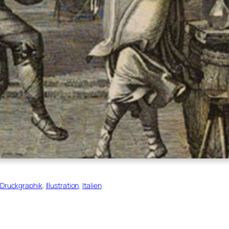
Druckgraphik
, 
Illustration
, 
Italien