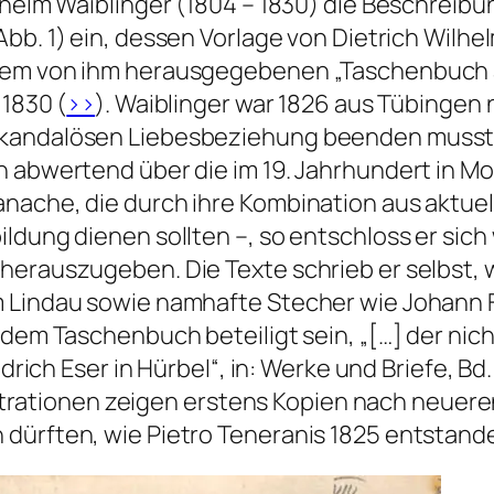
lhelm Waiblinger (1804 – 1830) die Beschreibu
Abb. 1) ein, dessen Vorlage von Dietrich Wil
dem von ihm herausgegebenen „Taschenbuch a
 1830 (
>>
). Waiblinger war 1826 aus Tübinge
andalösen Liebesbeziehung beenden musste, um
h abwertend über die im 19. Jahrhundert in M
anache, die durch ihre Kombination aus aktu
ldung dienen sollten –, so entschloss er sich 
erauszugeben. Die Texte schrieb er selbst, wä
m Lindau sowie namhafte Stecher wie Johann F
dem Taschenbuch beteiligt sein, „[…] der nicht 
drich Eser in Hürbel“, in:
Werke und Briefe
, Bd.
Illustrationen zeigen erstens Kopien nach neu
 dürften, wie Pietro Teneranis 1825 entstand